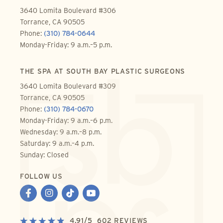
3640 Lomita Boulevard #306
Torrance, CA 90505
Phone:
(310) 784-0644
Monday-Friday: 9 a.m.–5 p.m.
THE SPA AT SOUTH BAY PLASTIC SURGEONS
3640 Lomita Boulevard #309
Torrance, CA 90505
Phone:
(310) 784-0670
Monday-Friday: 9 a.m.–6 p.m.
Wednesday: 9 a.m.–8 p.m.
Saturday: 9 a.m.–4 p.m.
Sunday: Closed
FOLLOW US
4.91
/
5
602
REVIEWS